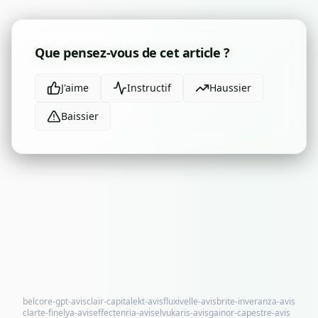
Que pensez-vous de cet article ?
J'aime
Instructif
Haussier
Baissier
belcore-gpt-avis
clair-capitalekt-avis
fluxivelle-avis
brite-inveranza-avis
clarte-finelya-avis
effectenria-avis
elvukaris-avis
gainor-capestre-avis