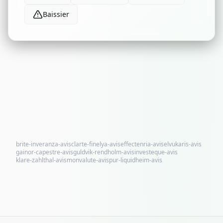
Baissier
brite-inveranza-avis
clarte-finelya-avis
effectenria-avis
elvukaris-avis
gainor-capestre-avis
guldvik-rendholm-avis
investeque-avis
klare-zahlthal-avis
monvalute-avis
pur-liquidheim-avis