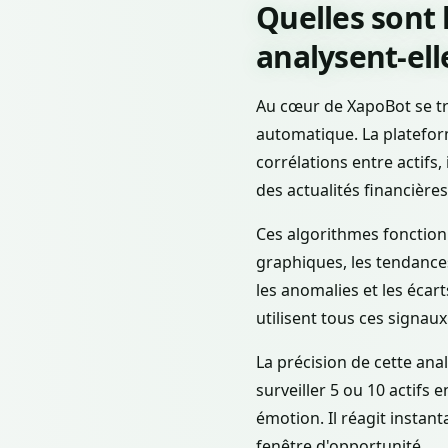
Quelles sont 
analysent-ell
Au cœur de XapoBot se tro
automatique. La plateform
corrélations entre actif
des actualités financières
Ces algorithmes fonctionn
graphiques, les tendances 
les anomalies et les éca
utilisent tous ces signaux
La précision de cette an
surveiller 5 ou 10 actif
émotion. Il réagit insta
fenêtre d'opportunité.