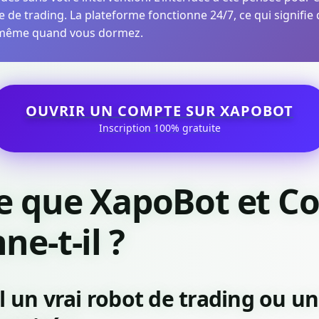
de trading. La plateforme fonctionne 24/7, ce qui signifie
 même quand vous dormez.
OUVRIR UN COMPTE SUR XAPOBOT
Inscription 100% gratuite
ce que XapoBot et 
ne-t-il ?
l un vrai robot de trading ou un 