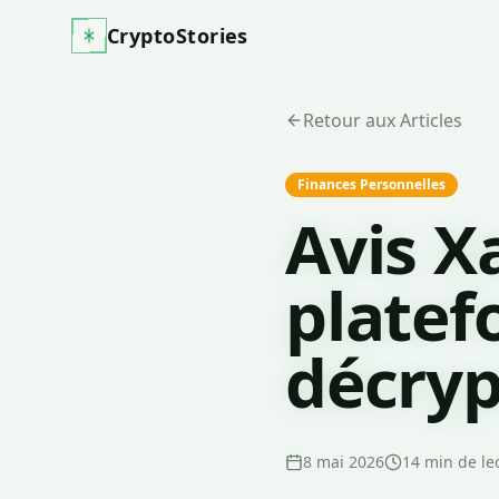
CryptoStories
Retour aux Articles
Finances Personnelles
Avis X
platef
décry
8 mai 2026
14
min de le