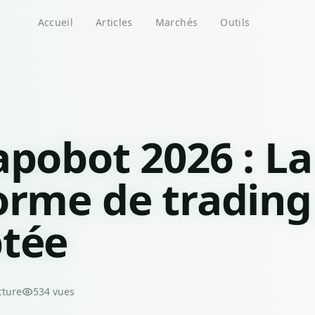
Accueil
Articles
Marchés
Outils
apobot 2026 : La
orme de trading
ptée
cture
534
vues