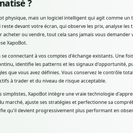
matisé ?
t physique, mais un logiciel intelligent qui agit comme un t
reste devant votre écran, qui observe les prix, analyse les t
cheter ou vendre, tout cela sans jamais vous demander vo
se XapoBot.
se connectant à vos comptes d'échange existants. Une fois a
inu, identifie les patterns et les signaux d'opportunité, pu
les que vous avez définies. Vous conservez le contrôle total
ctifs à trader et du niveau de risque acceptable.
simplistes, XapoBot intègre une vraie technologie d'appren
du marché, ajuste ses stratégies et perfectionne sa comp
nifie qu'il devient progressivement plus performant en obse