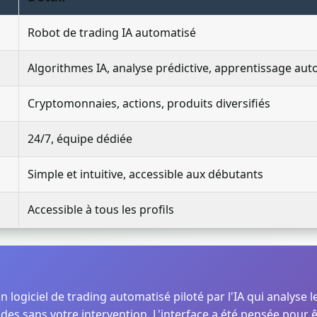
Robot de trading IA automatisé
Algorithmes IA, analyse prédictive, apprentissage au
Cryptomonnaies, actions, produits diversifiés
24/7, équipe dédiée
Simple et intuitive, accessible aux débutants
Accessible à tous les profils
 logiciel de trading automatisé piloté par l'IA qui analyse
ades sans votre intervention. L'interface a été pensée pour ê