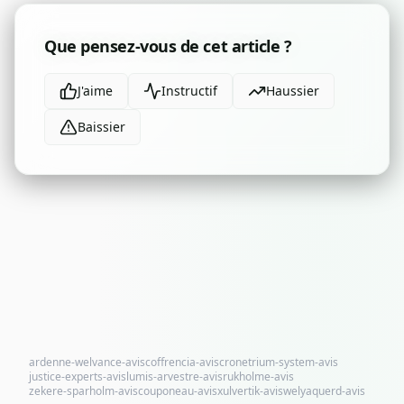
Que pensez-vous de cet article ?
J'aime
Instructif
Haussier
Baissier
ardenne-welvance-avis
coffrencia-avis
cronetrium-system-avis
justice-experts-avis
lumis-arvestre-avis
rukholme-avis
zekere-sparholm-avis
couponeau-avis
xulvertik-avis
welyaquerd-avis