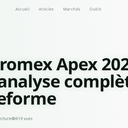
Accueil
Articles
Marchés
Outils
tromex Apex 202
analyse complè
teforme
ecture
619
vues