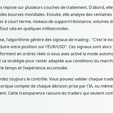
x repose sur plusieurs couches de traitement. D'abord, ell
 des bourses mondiales. Ensuite, elle analyse des centaines
 à court terme, niveaux de support/résistance, volumes de t
. Tout cela en quelques millisecondes.
yse, l'algorithme génère des signaux de trading : "C'est le
éduire votre position sur l'EUR/USD". Ces signaux sont alor
nsforment en ordres réels si vous avez activé la mode autom
sa stratégie pour rester adaptée aux conditions du marché,
c le temps et l'expérience accumulée.
gardez toujours le contrôle. Vous pouvez valider chaque tr
storique complet de chaque décision prise par l'IA, ou même
t. Cette transparence rassure les traders qui veulent co