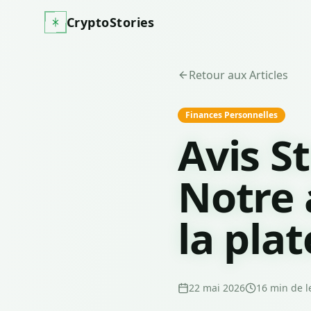
CryptoStories
Retour aux Articles
Finances Personnelles
Avis S
Notre 
la pla
22 mai 2026
16
min de l