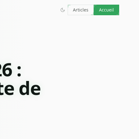
Articles
Accueil
6 :
te de