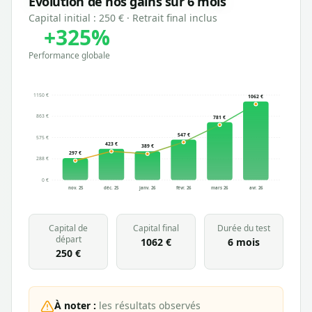
Évolution de nos gains sur 6 mois
Capital initial :
250 €
· Retrait final inclus
+
325
%
Performance globale
1150 €
1062
€
863 €
781
€
547
€
575 €
423
€
389
€
297
€
288 €
0 €
nov. 25
déc. 25
janv. 26
févr. 26
mars 26
avr. 26
Capital de
Capital final
Durée du test
départ
1062 €
6 mois
250 €
À noter :
les résultats observés