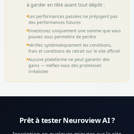
à garder en tête avant tout dépôt :
Les performances passées ne préjugent pas
des performances futures
Investissez uniquement une somme que vous
pouvez vous permettre de perdre
Vérifiez systématiquement les conditions,
frais et conditions de retrait sur le site officiel
Aucune plateforme ne peut garantir des
gains — méfiez-vous des promesses
irréalistes
Prêt à tester
Neuroview AI
?
Inscription en quelques minutes sur le site