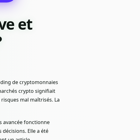
ve et
?
rading de cryptomonnaies
rchés crypto signifiait
risques mal maîtrisés. La
lus avancée fonctionne
décisions. Elle a été
nt un article,