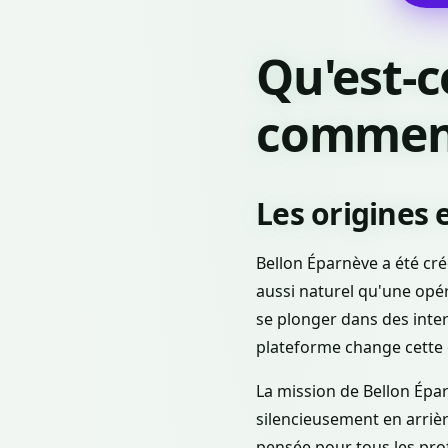
Qu'est-c
comment 
Les origines 
Bellon Éparnève a été cr
aussi naturel qu'une opé
se plonger dans des inte
plateforme change cette é
La mission de Bellon Épar
silencieusement en arrièr
pensée pour tous les profi