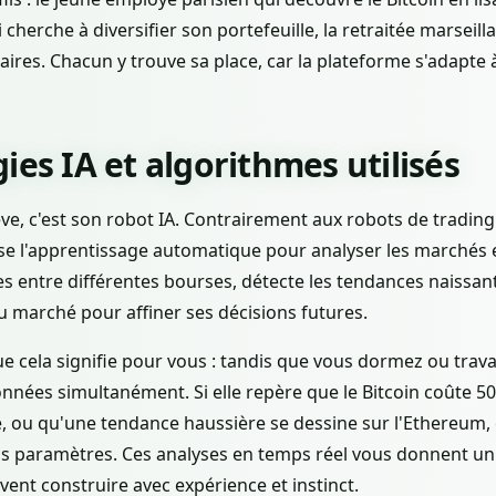
i cherche à diversifier son portefeuille, la retraitée marseil
res. Chacun y trouve sa place, car la plateforme s'adapte 
ies IA et algorithmes utilisés
e, c'est son robot IA. Contrairement aux robots de trading
ilise l'apprentissage automatique pour analyser les marchés e
ges entre différentes bourses, détecte les tendances naissant
marché pour affiner ses décisions futures.
 cela signifie pour vous : tandis que vous dormez ou travaille
onnées simultanément. Si elle repère que le Bitcoin coûte 5
 ou qu'une tendance haussière se dessine sur l'Ethereum, e
os paramètres. Ces analyses en temps réel vous donnent un 
vent construire avec expérience et instinct.