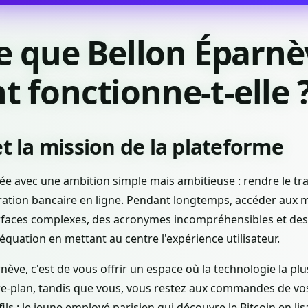
e que Bellon Éparnè
fonctionne-t-elle 
et la mission de la plateforme
éée avec une ambition simple mais ambitieuse : rendre le t
ration bancaire en ligne. Pendant longtemps, accéder aux ma
rfaces complexes, des acronymes incompréhensibles et des 
quation en mettant au centre l'expérience utilisateur.
nève, c'est de vous offrir un espace où la technologie la p
e-plan, tandis que vous, vous restez aux commandes de vos 
ls : le jeune employé parisien qui découvre le Bitcoin en lisa