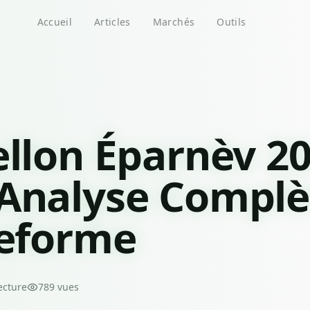
Accueil
Articles
Marchés
Outils
ellon Éparnèv 20
Analyse Complè
teforme
ecture
789
vues