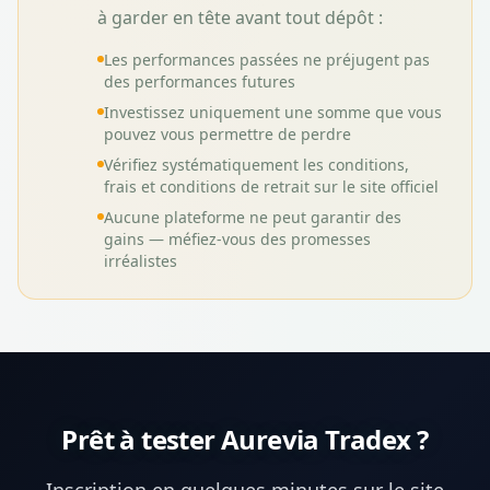
à garder en tête avant tout dépôt :
Les performances passées ne préjugent pas
des performances futures
Investissez uniquement une somme que vous
pouvez vous permettre de perdre
Vérifiez systématiquement les conditions,
frais et conditions de retrait sur le site officiel
Aucune plateforme ne peut garantir des
gains — méfiez-vous des promesses
irréalistes
Prêt à tester
Aurevia Tradex
?
Inscription en quelques minutes sur le site