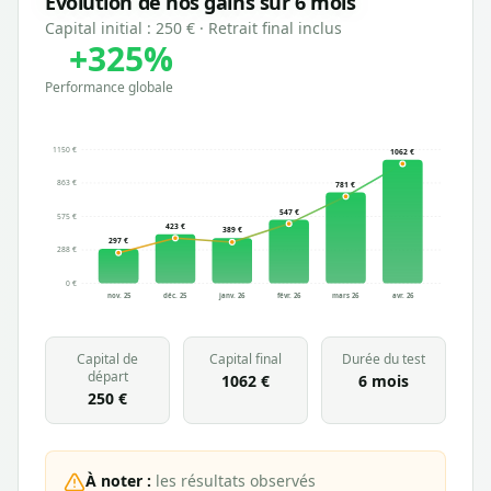
Évolution de nos gains sur 6 mois
Capital initial :
250 €
· Retrait final inclus
+
325
%
Performance globale
1150 €
1062
€
863 €
781
€
547
€
575 €
423
€
389
€
297
€
288 €
0 €
nov. 25
déc. 25
janv. 26
févr. 26
mars 26
avr. 26
Capital de
Capital final
Durée du test
départ
1062 €
6 mois
250 €
À noter :
les résultats observés